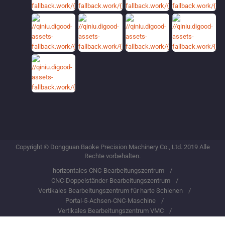
Copyright © Dongguan Baoke Precision Machinery Co., Ltd. 2019 Alle
Rechte vorbehalten.
horizontales CNC-Bearbeitungszentrum
CNC-Doppelständer-Bearbeitungszentrum
Vertikales Bearbeitungszentrum für harte Schienen
Portal-5-Achsen-CNC-Maschine
Vertikales Bearbeitungszentrum VMC
leichte Doppelständermaschine