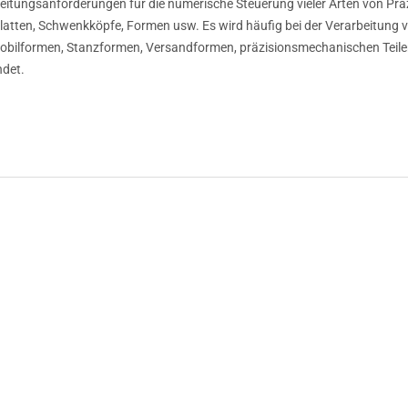
eitungsanforderungen für die numerische Steuerung vieler Arten von Präzi
 Platten, Schwenkköpfe, Formen usw. Es wird häufig bei der Verarbeitung
bilformen, Stanzformen, Versandformen, präzisionsmechanischen Teile
det.