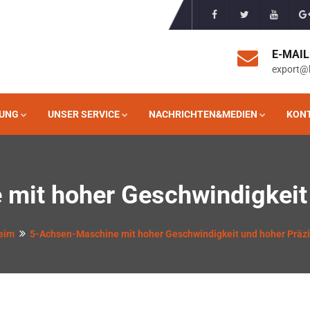
E-MAI
export@
UNG
UNSER SERVICE
NACHRICHTEN&MEDIEN
KONT
mit hoher Geschwindigkeit 
eim
5-Achsen-Maschine mit hoher Geschwindigkeit und hoher Präzi