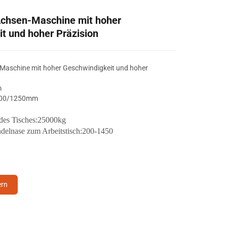
chsen-Maschine mit hoher
t und hoher Präzision
aschine mit hoher Geschwindigkeit und hoher
m
300/1250mm
es Tisches:
25
000kg
delnase zum Arbeitstisch:2
00-1450
ern