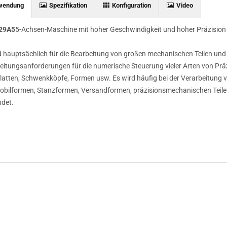
wendung
Spezifikation
Konfiguration
Video
29A5
5-Achsen-Maschine mit hoher Geschwindigkeit und hoher Präzision
d hauptsächlich für die Bearbeitung von großen mechanischen Teilen und
eitungsanforderungen für die numerische Steuerung vieler Arten von Präzi
 Platten, Schwenkköpfe, Formen usw. Es wird häufig bei der Verarbeitung
bilformen, Stanzformen, Versandformen, präzisionsmechanischen Teile
det.