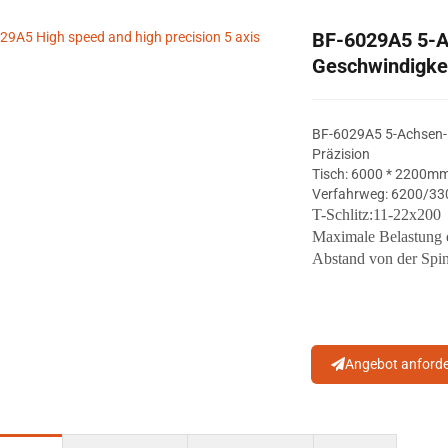
BF-6029A5 5-A
Geschwindigkei
BF-6029A5 5-Achsen-M
Präzision
Tisch: 6000 * 2200m
Verfahrweg: 6200/3
T-Schlitz:1
1
-2
2
x200
Maximale Belastung d
Abstand von der Spin
Angebot anford