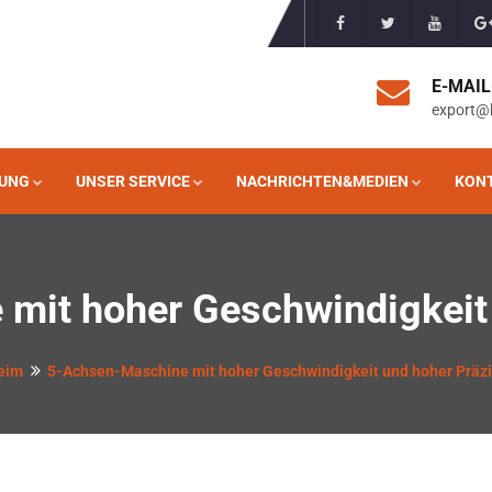
E-MAI
export@
UNG
UNSER SERVICE
NACHRICHTEN&MEDIEN
KONT
mit hoher Geschwindigkeit 
eim
5-Achsen-Maschine mit hoher Geschwindigkeit und hoher Präzi