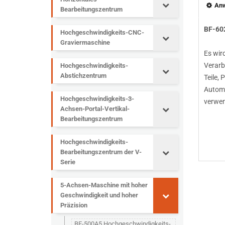
An
Bearbeitungszentrum
BF-60
Hochgeschwindigkeits-CNC-
Graviermaschine
Es wir
Verarb
Hochgeschwindigkeits-
Abstichzentrum
Teile,
Automo
Hochgeschwindigkeits-3-
verwen
Achsen-Portal-Vertikal-
Bearbeitungszentrum
Hochgeschwindigkeits-
Bearbeitungszentrum der V-
Serie
5-Achsen-Maschine mit hoher
Geschwindigkeit und hoher
Präzision
BF-500A5 Hochgeschwindigkeits-