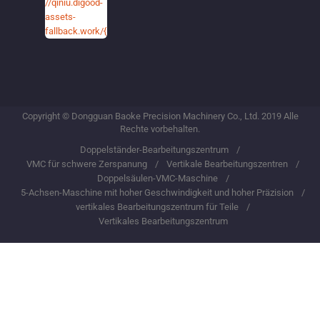
Copyright © Dongguan Baoke Precision Machinery Co., Ltd. 2019 Alle
Rechte vorbehalten.
Doppelständer-Bearbeitungszentrum
VMC für schwere Zerspanung
Vertikale Bearbeitungszentren
Doppelsäulen-VMC-Maschine
5-Achsen-Maschine mit hoher Geschwindigkeit und hoher Präzision
vertikales Bearbeitungszentrum für Teile
Vertikales Bearbeitungszentrum